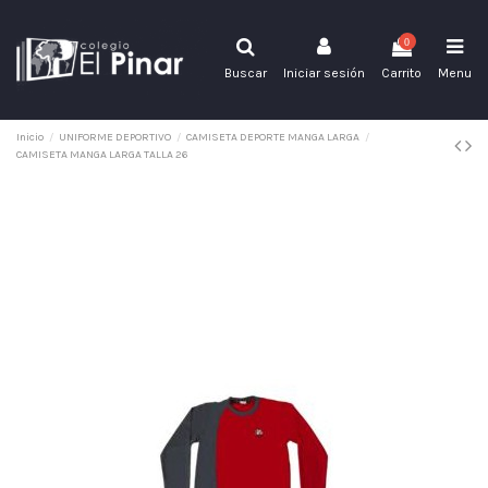
0
Buscar
Iniciar sesión
Carrito
Menu
Inicio
UNIFORME DEPORTIVO
CAMISETA DEPORTE MANGA LARGA
CAMISETA MANGA LARGA TALLA 26