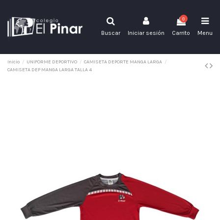
0
Buscar
Iniciar sesión
Carrito
Menu
Inicio
UNIFORME DEPORTIVO
CAMISETA DEPORTE MANGA LARGA
CAMISETA DEP MANGA LARGA TALLA 4