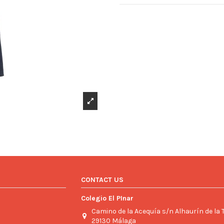
CONTACT US
Colegio El PInar
Camino de la Acequía s/n Alhaurín de la 
29130 Málaga