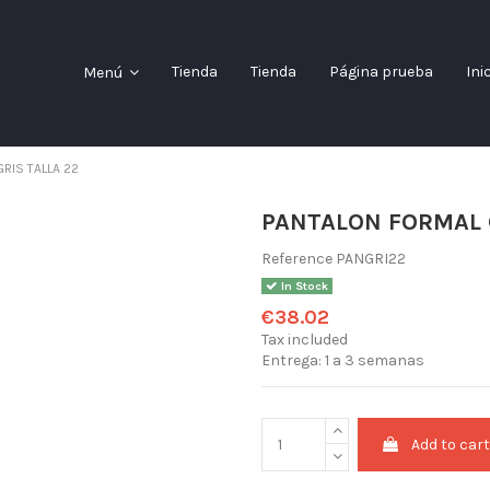
Tienda
Tienda
Página prueba
Ini
Menú
RIS TALLA 22
PANTALON FORMAL G
Reference
PANGRI22
In Stock
€38.02
Tax included
Entrega: 1 a 3 semanas
Add to car