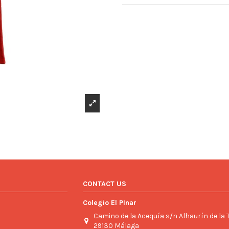
CONTACT US
Colegio El PInar
Camino de la Acequía s/n Alhaurín de la 
29130 Málaga