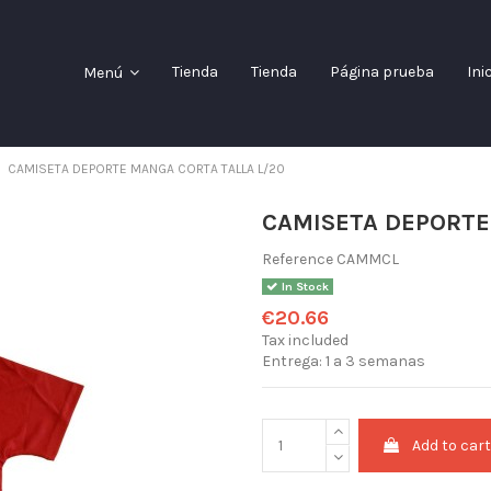
Tienda
Tienda
Página prueba
Ini
Menú
CAMISETA DEPORTE MANGA CORTA TALLA L/20
CAMISETA DEPORTE
Reference
CAMMCL
In Stock
€20.66
Tax included
Entrega: 1 a 3 semanas
Add to car