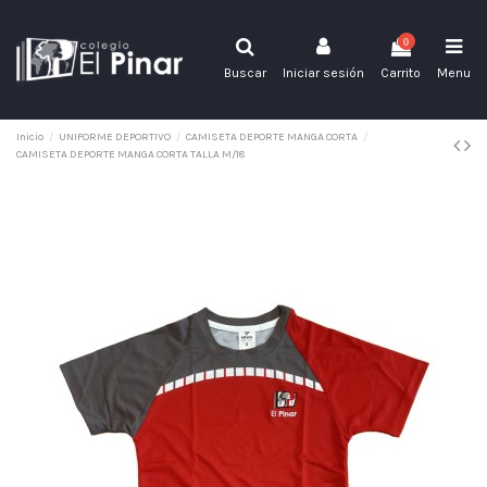
0
Buscar
Iniciar sesión
Carrito
Menu
Inicio
UNIFORME DEPORTIVO
CAMISETA DEPORTE MANGA CORTA
CAMISETA DEPORTE MANGA CORTA TALLA M/18